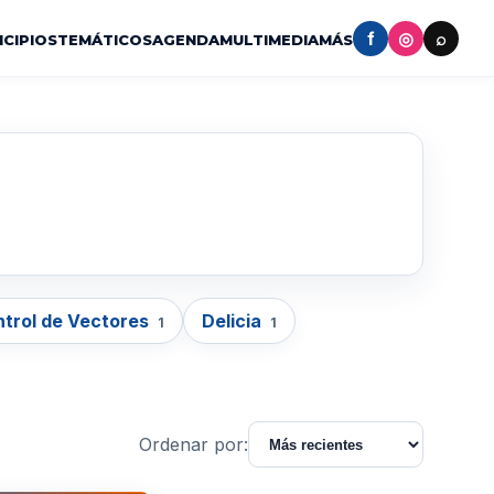
f
◎
⌕
ICIPIOS
TEMÁTICOS
AGENDA
MULTIMEDIA
MÁS
trol de Vectores
Delicia
1
1
Ordenar por: