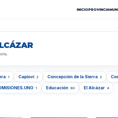
INICIO
PROVINCIA
MUN
ALCÁZAR
oría.
era
Capioví
Concepción de la Sierra
Con
1
2
2
OMISIONES.UNO
Educación
El Alcázar
1
60
4