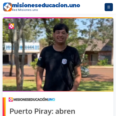
misioneseducacion.uno
☰
Red Misiones.uno