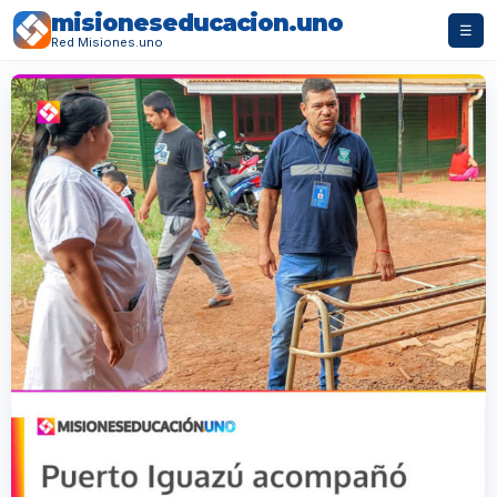
misioneseducacion.uno
☰
Red Misiones.uno