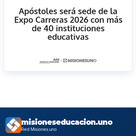
misioneseducacion.uno
Red Misiones.uno