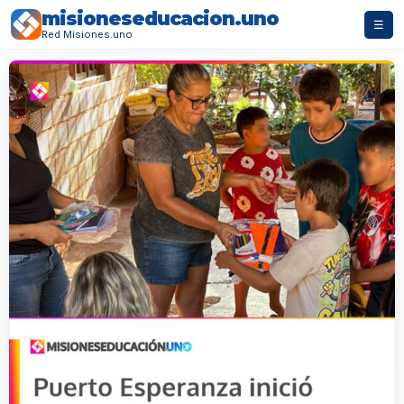
misioneseducacion.uno
☰
Red Misiones.uno